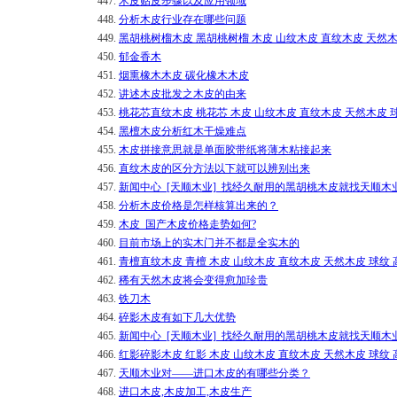
447.
木皮贴皮步骤以及应用领域
448.
分析木皮行业存在哪些问题
449.
黑胡桃树榴木皮 黑胡桃树榴 木皮 山纹木皮 直纹木皮 天然木
450.
郁金香木
451.
烟熏橡木木皮 碳化橡木木皮
452.
讲述木皮批发之木皮的由来
453.
桃花芯直纹木皮 桃花芯 木皮 山纹木皮 直纹木皮 天然木皮 
454.
黑檀木皮分析红木干燥难点
455.
木皮拼接意思就是单面胶带纸将薄木粘接起来
456.
直纹木皮的区分方法以下就可以辨别出来
457.
新闻中心_[天顺木业]_找经久耐用的黑胡桃木皮就找天顺木
458.
分析木皮价格是怎样核算出来的？
459.
木皮_国产木皮价格走势如何?
460.
目前市场上的实木门并不都是全实木的
461.
青檀直纹木皮 青檀 木皮 山纹木皮 直纹木皮 天然木皮 球纹
462.
稀有天然木皮将会变得愈加珍贵
463.
铁刀木
464.
碎影木皮有如下几大优势
465.
新闻中心_[天顺木业]_找经久耐用的黑胡桃木皮就找天顺木
466.
红影碎影木皮 红影 木皮 山纹木皮 直纹木皮 天然木皮 球纹
467.
天顺木业对——进口木皮的有哪些分类？
468.
进口木皮,木皮加工,木皮生产