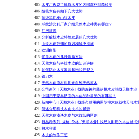
405.
木皮厂教您了解原木皮的内部腐朽问题检测
406.
酸枝木皮有如下几大优势
407.
顶级黑胡桃山纹木皮
408.
球纹沙比利厂家介绍天然木皮种类有哪些？
409.
厂房环境
410.
分析酸枝木皮特性发展的几大优势
411.
山纹木皮鼓翘的原因和解决措施
412.
欧洲白影
413.
优质木皮的几种选购方法
414.
天然木皮与科技木皮的知识讲解
415.
如何防止木皮家具起泡和开裂？
416.
铁刀木
417.
天然木皮原材料均来自纯天然原木
418.
公司新闻_[天顺木业]_找防腐蚀的黑胡桃木皮就找天顺木业
419.
中国用于家具贴面的木皮品种常见的有哪些？
420.
新闻中心_[天顺木业]_找经久耐用的黑胡桃木皮就找天顺木
421.
简述介绍科技木皮技术的起源
422.
天然木皮浅谈木皮与木纹纸的区别
423.
新品种系列_规格_价格_[天顺木业]_找经久耐用的木皮就找
424.
枫木雀眼
425.
木皮的制作工艺