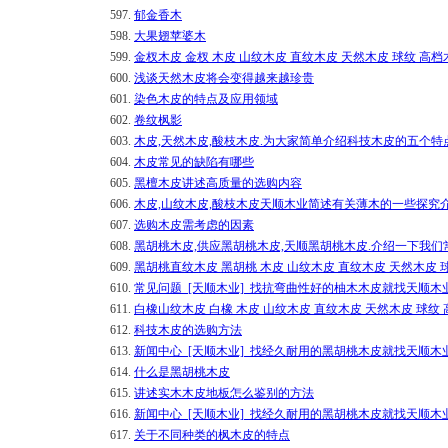
597.
郁金香木
598.
大果翅苹婆木
599.
金杈木皮 金杈 木皮 山纹木皮 直纹木皮 天然木皮 球纹 高档
600.
浅谈天然木皮将会变得越来越珍贵
601.
染色木皮的特点及应用领域
602.
卷纹枫影
603.
木皮,天然木皮,酸枝木皮.为大家简单介绍科技木皮的五个特
604.
木皮常见的缺陷有哪些
605.
黑檀木皮讲述高质量的选购内容
606.
木皮,山纹木皮,酸枝木皮天顺木业简述有关薄木的一些探究
607.
选购木皮需考虑的因素
608.
黑胡桃木皮,供应黑胡桃木皮,天顺黑胡桃木皮.介绍一下我
609.
黑胡桃直纹木皮 黑胡桃 木皮 山纹木皮 直纹木皮 天然木皮 
610.
常见问题_[天顺木业]_找抗弯曲性好的柚木木皮就找天顺木
611.
白橡山纹木皮 白橡 木皮 山纹木皮 直纹木皮 天然木皮 球纹
612.
科技木皮的选购方法
613.
新闻中心_[天顺木业]_找经久耐用的黑胡桃木皮就找天顺木
614.
什么是黑胡桃木皮
615.
讲述实木木皮地板怎么鉴别的方法
616.
新闻中心_[天顺木业]_找经久耐用的黑胡桃木皮就找天顺木
617.
关于不同种类的枫木皮的特点