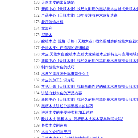
170.
天然木皮的常见缺陷
171.
新闻中心_[天顺木业]_找经久耐用的黑胡桃木皮就找天顺木
172.
产品中心_[天顺木业]_10年专注各种木皮制造商
173.
餐厅装饰材料
174.
尤加利
175.
尼斯木
176.
酸枝木皮_规格_价格_[天顺木业]_找坚硬耐磨的酸枝木皮就
177.
分析木皮生产流程的详细解说
178.
木皮,天然木皮,酸枝木皮.给大家简述木皮的特点与应用领域
179.
新闻中心_[天顺木业]_找经久耐用的黑胡桃木皮就找天顺木
180.
制作酸枝木皮的技巧
181.
木皮的厚度划分标准是什么？
182.
木皮的加工知识介绍
183.
常见问题_[天顺木业]_找抗弯曲性好的柚木木皮就找天顺木
184.
讲述白影木皮的产品内容
185.
新闻中心_[天顺木业]_找经久耐用的黑胡桃木皮就找天顺木
186.
黑檀木皮讲述分辨黑檀木的技巧
187.
讲述木皮的主要种类和加工过程
188.
酸枝木皮,黑檀木皮_浅析贴木皮实木家具利润大吗?
189.
各类木皮制造商
190.
木皮的介绍与应用