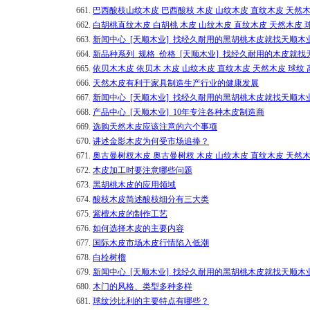
661.
巴西酸枝山纹木皮 巴西酸枝 木皮 山纹木皮 直纹木皮 天然木
662.
白胡桃直纹木皮 白胡桃 木皮 山纹木皮 直纹木皮 天然木皮 
663.
新闻中心_[天顺木业]_找经久耐用的黑胡桃木皮就找天顺木
664.
新品种系列_规格_价格_[天顺木业]_找经久耐用的木皮就找
665.
依贝木木皮 依贝木 木皮 山纹木皮 直纹木皮 天然木皮 球纹
666.
天然木皮有利于家具制造生产行业的健康发展
667.
新闻中心_[天顺木业]_找经久耐用的黑胡桃木皮就找天顺木
668.
产品中心_[天顺木业]_10年专注各种木皮制造商
669.
选购天然木皮应该注意的六个事项
670.
讲述金影木皮为何受市场追捧？
671.
奥古曼树杈木皮 奥古曼树杈 木皮 山纹木皮 直纹木皮 天然木
672.
木皮加工时要注意哪些问题
673.
黑胡桃木皮的应用领域
674.
酸枝木皮简述酸枝细分有三大类
675.
紫檀木皮的制作工艺
676.
如何选择木皮的主要内容
677.
国际木皮市场木皮行情陷入低潮
678.
白栓树榴
679.
新闻中心_[天顺木业]_找经久耐用的黑胡桃木皮就找天顺木
680.
木门的风格、类型多种多样
681.
球纹沙比利的主要特点有哪些？