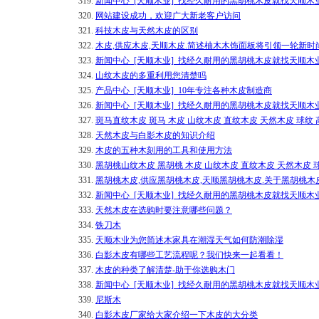
319.
新闻中心_[天顺木业]_找经久耐用的黑胡桃木皮就找天顺木
320.
网站建设成功，欢迎广大新老客户访问
321.
科技木皮与天然木皮的区别
322.
木皮,供应木皮,天顺木皮.简述柚木木饰面板将引领一轮新时
323.
新闻中心_[天顺木业]_找经久耐用的黑胡桃木皮就找天顺木
324.
山纹木皮的多重利用您清楚吗
325.
产品中心_[天顺木业]_10年专注各种木皮制造商
326.
新闻中心_[天顺木业]_找经久耐用的黑胡桃木皮就找天顺木
327.
斑马直纹木皮 斑马 木皮 山纹木皮 直纹木皮 天然木皮 球纹
328.
天然木皮与白影木皮的知识介绍
329.
木皮的五种木刻用的工具和使用方法
330.
黑胡桃山纹木皮 黑胡桃 木皮 山纹木皮 直纹木皮 天然木皮 
331.
黑胡桃木皮,供应黑胡桃木皮,天顺黑胡桃木皮.关于黑胡桃
332.
新闻中心_[天顺木业]_找经久耐用的黑胡桃木皮就找天顺木
333.
天然木皮在选购时要注意哪些问题？
334.
铁刀木
335.
天顺木业为您简述木家具在潮湿天气如何防潮除湿
336.
​白影木皮有哪些工艺流程呢？我们快来一起看看！
337.
木皮的种类了解清楚-助于你选购木门
338.
新闻中心_[天顺木业]_找经久耐用的黑胡桃木皮就找天顺木
339.
尼斯木
340.
白影木皮厂家给大家介绍一下木皮的大分类