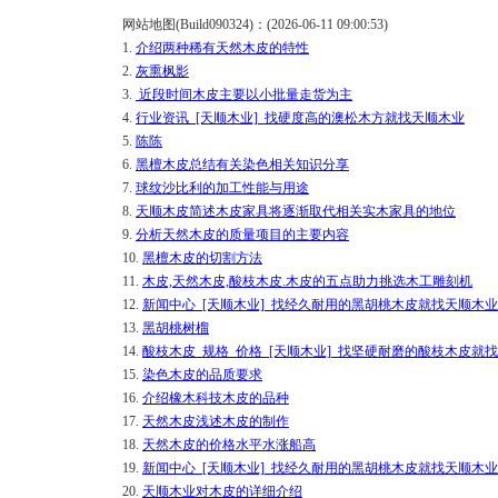
网站地图(Build090324)：(2026-06-11 09:00:53)
1.
介绍两种稀有天然木皮的特性
2.
灰熏枫影
3.
近段时间木皮主要以小批量走货为主
4.
行业资讯_[天顺木业]_找硬度高的澳松木方就找天顺木业
5.
陈陈
6.
黑檀木皮总结有关染色相关知识分享
7.
球纹沙比利的加工性能与用途
8.
天顺木皮简述木皮家具将逐渐取代相关实木家具的地位
9.
分析天然木皮的质量项目的主要内容
10.
黑檀木皮的切割方法
11.
木皮,天然木皮,酸枝木皮.木皮的五点助力挑选木工雕刻机
12.
新闻中心_[天顺木业]_找经久耐用的黑胡桃木皮就找天顺木业
13.
黑胡桃树榴
14.
酸枝木皮_规格_价格_[天顺木业]_找坚硬耐磨的酸枝木皮就
15.
染色木皮的品质要求
16.
介绍橡木科技木皮的品种
17.
天然木皮浅述木皮的制作
18.
天然木皮的价格水平水涨船高
19.
新闻中心_[天顺木业]_找经久耐用的黑胡桃木皮就找天顺木业
20.
天顺木业对木皮的详细介绍