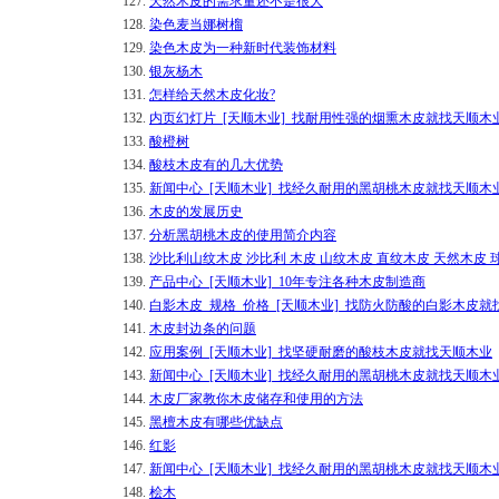
127.
天然木皮的需求量还不是很大
128.
染色麦当娜树榴
129.
染色木皮为一种新时代装饰材料
130.
银灰杨木
131.
怎样给天然木皮化妆?
132.
内页幻灯片_[天顺木业]_找耐用性强的烟熏木皮就找天顺木
133.
酸橙树
134.
酸枝木皮有的几大优势
135.
新闻中心_[天顺木业]_找经久耐用的黑胡桃木皮就找天顺木
136.
木皮的发展历史
137.
分析黑胡桃木皮的使用简介内容
138.
沙比利山纹木皮 沙比利 木皮 山纹木皮 直纹木皮 天然木皮 
139.
产品中心_[天顺木业]_10年专注各种木皮制造商
140.
白影木皮_规格_价格_[天顺木业]_找防火防酸的白影木皮就
141.
木皮封边条的问题
142.
应用案例_[天顺木业]_找坚硬耐磨的酸枝木皮就找天顺木业
143.
新闻中心_[天顺木业]_找经久耐用的黑胡桃木皮就找天顺木
144.
木皮厂家教你木皮储存和使用的方法
145.
黑檀木皮有哪些优缺点
146.
红影
147.
新闻中心_[天顺木业]_找经久耐用的黑胡桃木皮就找天顺木
148.
桧木