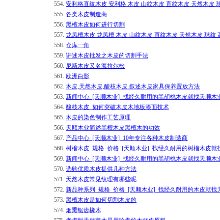
554.
安利格直纹木皮 安利格 木皮 山纹木皮 直纹木皮 天然木皮 
555.
各类木皮制造商
556.
黑檀木皮如何进行切割
557.
龙凤檀木皮 龙凤檀 木皮 山纹木皮 直纹木皮 天然木皮 球纹
558.
仓库一角
559.
讲述木皮批发之木皮的切割手法
560.
尼斯木皮又名海拉尔松
561.
欧洲白影
562.
木皮,天然木皮,酸枝木皮.叙述木皮家具保养置放方法
563.
新闻中心_[天顺木业]_找经久耐用的黑胡桃木皮就找天顺木
564.
酸枝木皮_如何突破木皮木地板漆面技术
565.
木皮的染色制作工艺原理
566.
天顺木业简述黑檀木皮黑檀木的功效
567.
产品中心_[天顺木业]_10年专注各种木皮制造商
568.
树榴木皮_规格_价格_[天顺木业]_找经久耐用的树榴木皮就
569.
新闻中心_[天顺木业]_找经久耐用的黑胡桃木皮就找天顺木
570.
选购优质木皮提供几种方法
571.
天然木皮常见纹理有哪些呢
572.
新品种系列_规格_价格_[天顺木业]_找经久耐用的木皮就找
573.
黑檀木皮是如何切割木皮的
574.
烟熏锯齿橡木