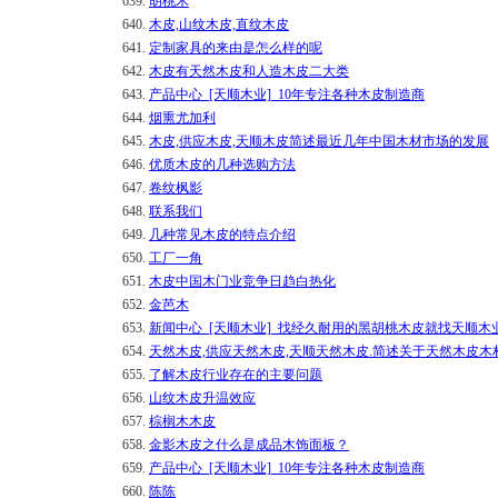
639.
胡桃木
640.
木皮,山纹木皮,直纹木皮
641.
定制家具的来由是怎么样的呢
642.
木皮有天然木皮和人造木皮二大类
643.
产品中心_[天顺木业]_10年专注各种木皮制造商
644.
烟熏尤加利
645.
木皮,供应木皮,天顺木皮简述最近几年中国木材市场的发展
646.
优质木皮的几种选购方法
647.
卷纹枫影
648.
联系我们
649.
几种常见木皮的特点介绍
650.
工厂一角
651.
木皮中国木门业竞争日趋白热化
652.
金芭木
653.
新闻中心_[天顺木业]_找经久耐用的黑胡桃木皮就找天顺木
654.
天然木皮,供应天然木皮,天顺天然木皮.简述关于天然木皮木
655.
了解木皮行业存在的主要问题
656.
山纹木皮升温效应
657.
棕榈木木皮
658.
金影木皮之什么是成品木饰面板？
659.
产品中心_[天顺木业]_10年专注各种木皮制造商
660.
陈陈