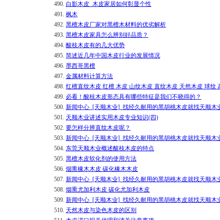
490.
白影木皮_木皮家居如何彰显个性
491.
枫木
492.
黑檀木皮厂家对黑檀木材料的优劣解析
493.
黑檀木皮家具怎么辨别好品质？
494.
酸枝木皮有的几大优势
495.
简述近几年中国木皮行业的发展情况
496.
墨西哥黑檀
497.
金属材料计算方法
498.
红檀直纹木皮 红檀 木皮 山纹木皮 直纹木皮 天然木皮 球纹
499.
必看！酸枝木皮形态具有哪些特征是我们不晓得的？
500.
新闻中心_[天顺木业]_找经久耐用的黑胡桃木皮就找天顺木
501.
天顺木业讲述实用木皮专业知识(四)
502.
要怎样分辨直纹木皮呢？
503.
新闻中心_[天顺木业]_找经久耐用的黑胡桃木皮就找天顺木
504.
东莞天顺木业概述酸枝木皮的特点
505.
黑檀木皮软化剂的使用方法
506.
烟熏橡木木皮 碳化橡木木皮
507.
新闻中心_[天顺木业]_找经久耐用的黑胡桃木皮就找天顺木
508.
烟熏尤加利木皮 碳化尤加利木皮
509.
新闻中心_[天顺木业]_找经久耐用的黑胡桃木皮就找天顺木
510.
天然木皮与染色木皮的区别