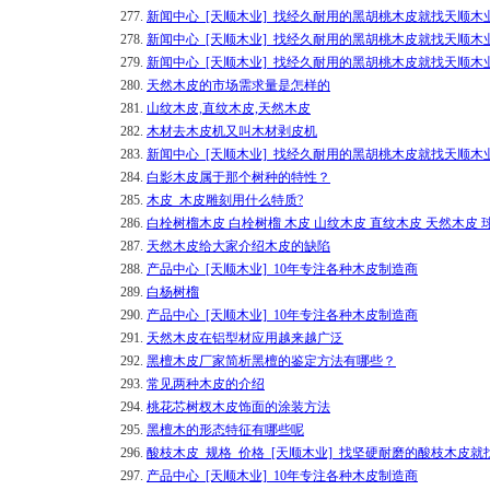
277.
新闻中心_[天顺木业]_找经久耐用的黑胡桃木皮就找天顺木
278.
新闻中心_[天顺木业]_找经久耐用的黑胡桃木皮就找天顺木
279.
新闻中心_[天顺木业]_找经久耐用的黑胡桃木皮就找天顺木
280.
天然木皮的市场需求量是怎样的
281.
山纹木皮,直纹木皮,天然木皮
282.
木材去木皮机又叫木材剥皮机
283.
新闻中心_[天顺木业]_找经久耐用的黑胡桃木皮就找天顺木
284.
白影木皮属于那个树种的特性？
285.
木皮_木皮雕刻用什么特质?
286.
白栓树榴木皮 白栓树榴 木皮 山纹木皮 直纹木皮 天然木皮 
287.
天然木皮给大家介绍木皮的缺陷
288.
产品中心_[天顺木业]_10年专注各种木皮制造商
289.
白杨树榴
290.
产品中心_[天顺木业]_10年专注各种木皮制造商
291.
天然木皮在铝型材应用越来越广泛
292.
黑檀木皮厂家简析黑檀的鉴定方法有哪些？
293.
常见两种木皮的介绍
294.
桃花芯树杈木皮饰面的涂装方法
295.
黑檀木的形态特征有哪些呢
296.
酸枝木皮_规格_价格_[天顺木业]_找坚硬耐磨的酸枝木皮就
297.
产品中心_[天顺木业]_10年专注各种木皮制造商