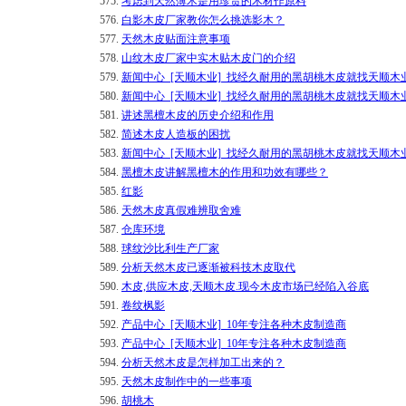
575.
考虑到天然薄木是用珍贵的木材作原料
576.
白影木皮厂家教你怎么挑选影木？
577.
天然木皮贴面注意事项
578.
山纹木皮厂家中实木贴木皮门的介绍
579.
新闻中心_[天顺木业]_找经久耐用的黑胡桃木皮就找天顺木
580.
新闻中心_[天顺木业]_找经久耐用的黑胡桃木皮就找天顺木
581.
讲述黑檀木皮的历史介绍和作用
582.
简述木皮人造板的困扰
583.
新闻中心_[天顺木业]_找经久耐用的黑胡桃木皮就找天顺木
584.
​黑檀木皮讲解黑檀木的作用和功效有哪些？
585.
红影
586.
天然木皮真假难辨取舍难
587.
仓库环境
588.
球纹沙比利生产厂家
589.
分析天然木皮已逐渐被科技木皮取代
590.
木皮,供应木皮,天顺木皮.现今木皮市场已经陷入谷底
591.
卷纹枫影
592.
产品中心_[天顺木业]_10年专注各种木皮制造商
593.
产品中心_[天顺木业]_10年专注各种木皮制造商
594.
分析天然木皮是怎样加工出来的？
595.
天然木皮制作中的一些事项
596.
胡桃木