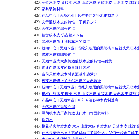
426.
莫拉木木皮 莫拉木 木皮 山纹木皮 直纹木皮 天然木皮 球纹
427.
家具装饰材料
428.
产品中心_[天顺木业]_10年专注各种木皮制造商
429.
关于酸枝木皮的特性，了解多少？
430.
天然木皮的综合优点
431.
锯齿纹木皮 仿古船木木皮
432.
黑檀木皮简述到风车木的特点
433.
新闻中心_[天顺木业]_找经久耐用的黑胡桃木皮就找天顺木
434.
酸枝木皮有哪些优点
435.
天顺木业为大家简述酸枝木皮的特性与优势
436.
讲述白影木皮的质量项目内容
437.
当前天然木皮木材资源越来越紧张
438.
科技木皮修正了天然木皮的天然瑕疵
439.
新闻中心_[天顺木业]_找经久耐用的黑胡桃木皮就找天顺木
440.
樱桃山纹木皮 樱桃 木皮 山纹木皮 直纹木皮 天然木皮 球纹
441.
产品中心_[天顺木业]_10年专注各种木皮制造商
442.
天然木皮的等级介绍
443.
黑胡桃木皮厂家简述现代木门饰面的材料
444.
铁刀木
445.
桃花芯火焰纹木皮 木皮 山纹木皮 直纹木皮 天然木皮 球纹 高
446.
什么是染色木皮？它的优缺点又是什么，我们一起来了解下