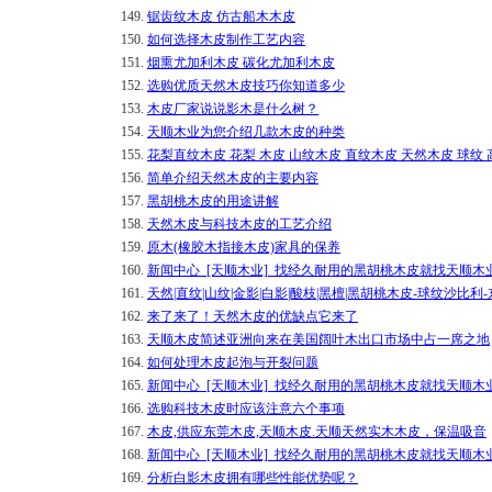
149.
锯齿纹木皮 仿古船木木皮
150.
如何选择木皮制作工艺内容
151.
烟熏尤加利木皮 碳化尤加利木皮
152.
选购优质天然木皮技巧你知道多少
153.
木皮厂家说说影木是什么树？
154.
天顺木业为您介绍几款木皮的种类
155.
花梨直纹木皮 花梨 木皮 山纹木皮 直纹木皮 天然木皮 球纹
156.
简单介绍天然木皮的主要内容
157.
黑胡桃木皮的用途讲解
158.
天然木皮与科技木皮的工艺介绍
159.
原木(橡胶木指接木皮)家具的保养
160.
新闻中心_[天顺木业]_找经久耐用的黑胡桃木皮就找天顺木
161.
天然|直纹|山纹|金影|白影|酸枝|黑檀|黑胡桃木皮-球纹沙比
162.
来了来了！天然木皮的优缺点它来了
163.
天顺木皮简述亚洲向来在美国阔叶木出口市场中占一席之地
164.
如何处理木皮起泡与开裂问题
165.
新闻中心_[天顺木业]_找经久耐用的黑胡桃木皮就找天顺木
166.
选购科技木皮时应该注意六个事项
167.
木皮,供应东莞木皮,天顺木皮.天顺天然实木木皮，保温吸音
168.
新闻中心_[天顺木业]_找经久耐用的黑胡桃木皮就找天顺木
169.
分析白影木皮拥有哪些性能优势呢？