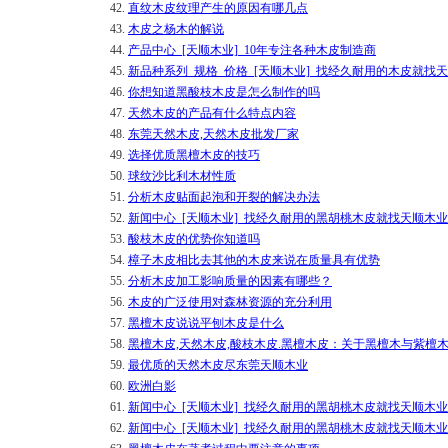
42.
直纹木皮纹理产生的原因有哪几点
43.
木皮之杨木的解说
44.
产品中心_[天顺木业]_10年专注各种木皮制造商
45.
新品种系列_规格_价格_[天顺木业]_找经久耐用的木皮就找
46.
你想知道黑酸枝木皮是怎么制作的吗
47.
天然木皮的产品有什么特点内容
48.
东莞天然木皮,天然木皮批发厂家
49.
选择优质黑檀木皮的技巧
50.
球纹沙比利木材性质
51.
分析木皮贴面起泡和开裂的解决办法
52.
新闻中心_[天顺木业]_找经久耐用的黑胡桃木皮就找天顺木业
53.
酸枝木皮的优势你知道吗
54.
樟子木皮相比去其他的木皮来说在质量具有优势
55.
分析木皮加工影响质量的因素有哪些？
56.
木皮的广泛使用对森林资源的充分利用
57.
黑檀木皮说说平刨木皮是什么
58.
黑檀木皮,天然木皮,酸枝木皮.黑檀木皮：关于黑檀木与紫檀
59.
最优质的天然木皮尽东莞天顺木业
60.
欧洲白影
61.
新闻中心_[天顺木业]_找经久耐用的黑胡桃木皮就找天顺木业
62.
新闻中心_[天顺木业]_找经久耐用的黑胡桃木皮就找天顺木业