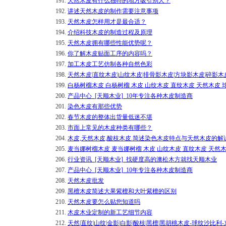
191.
天然木皮有什么独特的地方吸引别人？
192.
讲述天然木皮的制作需要注意事项
193.
天然木皮怎样用才是最合适？
194.
介绍科技木皮的制造过程及原理
195.
天然木皮拥有哪些性能优势呢？
196.
你了解木皮贴面工序的内容吗？
197.
加工木皮工艺仿制各种自然色彩
198.
天然木皮|直纹木皮|山纹木皮|排骨影木皮|方块影木皮|碎影木
199.
白杨树榴木皮 白杨树榴 木皮 山纹木皮 直纹木皮 天然木皮 
200.
产品中心_[天顺木业]_10年专注各种木皮制造商
201.
染色木皮有那些优势
202.
春节木皮的整体出货量低迷不堪
203.
市面上常见的木皮种类有哪些？
204.
木皮,天然木皮,酸枝木皮.简述染色木皮特点与天然木皮的解
205.
麦当娜树榴木皮 麦当娜树榴 木皮 山纹木皮 直纹木皮 天然木
206.
行业资讯_[天顺木业]_找硬度高的澳松木方就找天顺木业
207.
产品中心_[天顺木业]_10年专注各种木皮制造商
208.
天然木皮批发
209.
黑檀木皮简述大果紫檀和大叶紫檀的区别
210.
天然木皮要怎么贴您知道吗
211.
木皮木业定制的新工艺细节内容
212.
天然|直纹|山纹|金影|白影|酸枝|黑檀|黑胡桃木皮-球纹沙比