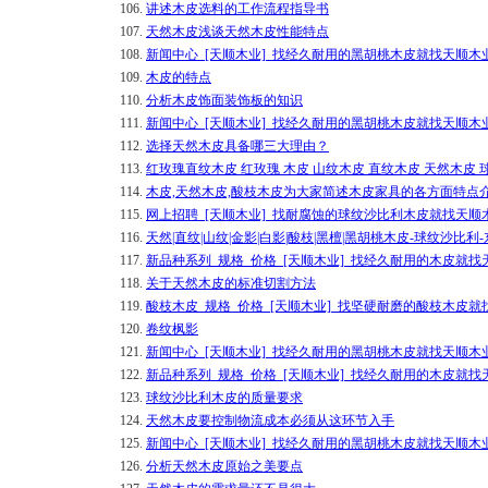
106.
讲述木皮选料的工作流程指导书
107.
天然木皮浅谈天然木皮性能特点
108.
新闻中心_[天顺木业]_找经久耐用的黑胡桃木皮就找天顺木
109.
木皮的特点
110.
分析木皮饰面装饰板的知识
111.
新闻中心_[天顺木业]_找经久耐用的黑胡桃木皮就找天顺木
112.
选择天然木皮具备哪三大理由？
113.
红玫瑰直纹木皮 红玫瑰 木皮 山纹木皮 直纹木皮 天然木皮 
114.
木皮,天然木皮,酸枝木皮为大家简述木皮家具的各方面特点
115.
网上招聘_[天顺木业]_找耐腐蚀的球纹沙比利木皮就找天顺
116.
天然|直纹|山纹|金影|白影|酸枝|黑檀|黑胡桃木皮-球纹沙比
117.
新品种系列_规格_价格_[天顺木业]_找经久耐用的木皮就找
118.
关于天然木皮的标准切割方法
119.
酸枝木皮_规格_价格_[天顺木业]_找坚硬耐磨的酸枝木皮就
120.
卷纹枫影
121.
新闻中心_[天顺木业]_找经久耐用的黑胡桃木皮就找天顺木
122.
新品种系列_规格_价格_[天顺木业]_找经久耐用的木皮就找
123.
球纹沙比利木皮的质量要求
124.
天然木皮要控制物流成本必须从这环节入手
125.
新闻中心_[天顺木业]_找经久耐用的黑胡桃木皮就找天顺木
126.
分析天然木皮原始之美要点