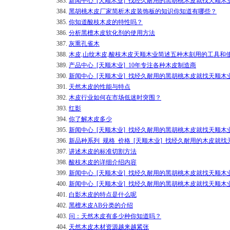
383.
新闻中心_[天顺木业]_找经久耐用的黑胡桃木皮就找天顺木
384.
黑胡桃木皮厂家简析木皮装饰板的知识你知道有哪些？
385.
你知道酸枝木皮的特性吗？
386.
分析黑檀木皮软化剂的使用方法
387.
灰熏孔雀木
388.
木皮,山纹木皮,酸枝木皮天顺木业简述五种木刻用的工具和
389.
产品中心_[天顺木业]_10年专注各种木皮制造商
390.
新闻中心_[天顺木业]_找经久耐用的黑胡桃木皮就找天顺木
391.
天然木皮的性能与特点
392.
木皮行业如何在市场低迷时突围？
393.
红影
394.
你了解木皮多少
395.
新闻中心_[天顺木业]_找经久耐用的黑胡桃木皮就找天顺木
396.
新品种系列_规格_价格_[天顺木业]_找经久耐用的木皮就找
397.
讲述木皮的标准切割方法
398.
酸枝木皮的详细介绍内容
399.
新闻中心_[天顺木业]_找经久耐用的黑胡桃木皮就找天顺木
400.
新闻中心_[天顺木业]_找经久耐用的黑胡桃木皮就找天顺木
401.
白影木皮的特点是什么呢
402.
黑檀木皮AB分类的介绍
403.
问：天然木皮有多少种你知道吗？
404.
天然木皮木材资源越来越紧张