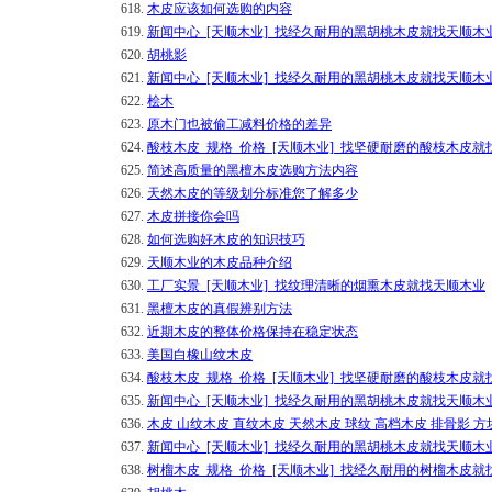
618.
木皮应该如何选购的内容
619.
新闻中心_[天顺木业]_找经久耐用的黑胡桃木皮就找天顺木
620.
胡桃影
621.
新闻中心_[天顺木业]_找经久耐用的黑胡桃木皮就找天顺木
622.
桧木
623.
原木门也被偷工减料价格的差异
624.
酸枝木皮_规格_价格_[天顺木业]_找坚硬耐磨的酸枝木皮就
625.
简述高质量的黑檀木皮选购方法内容
626.
天然木皮的等级划分标准您了解多少
627.
木皮拼接你会吗
628.
如何选购好木皮的知识技巧
629.
天顺木业的木皮品种介绍
630.
工厂实景_[天顺木业]_找纹理清晰的烟熏木皮就找天顺木业
631.
黑檀木皮的真假辨别方法
632.
近期木皮的整体价格保持在稳定状态
633.
美国白橡山纹木皮
634.
酸枝木皮_规格_价格_[天顺木业]_找坚硬耐磨的酸枝木皮就
635.
新闻中心_[天顺木业]_找经久耐用的黑胡桃木皮就找天顺木
636.
木皮 山纹木皮 直纹木皮 天然木皮 球纹 高档木皮 排骨影 方
637.
新闻中心_[天顺木业]_找经久耐用的黑胡桃木皮就找天顺木
638.
树榴木皮_规格_价格_[天顺木业]_找经久耐用的树榴木皮就