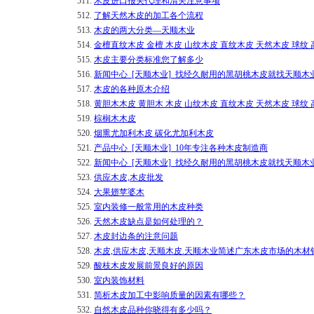
511.
木皮进口报关代理和清关注意事项
512.
了解天然木皮的加工各个流程
513.
木皮的两大分类—天顺木业
514.
金檀直纹木皮 金檀 木皮 山纹木皮 直纹木皮 天然木皮 球纹
515.
木皮主要分类标准您了解多少
516.
新闻中心_[天顺木业]_找经久耐用的黑胡桃木皮就找天顺木
517.
木皮的各种原木介绍
518.
黄胆木木皮 黄胆木 木皮 山纹木皮 直纹木皮 天然木皮 球纹
519.
棕榈木木皮
520.
烟熏尤加利木皮 碳化尤加利木皮
521.
产品中心_[天顺木业]_10年专注各种木皮制造商
522.
新闻中心_[天顺木业]_找经久耐用的黑胡桃木皮就找天顺木
523.
供应木皮,木皮批发
524.
大果翅苹婆木
525.
室内装修一般常用的木皮种类
526.
天然木皮缺点是如何处理的？
527.
木皮封边条的注意问题
528.
木皮,供应木皮,天顺木皮.天顺木业简述广东木皮市场的木材
529.
酸枝木皮发展前景良好的原因
530.
室内装饰材料
531.
简析木皮加工中影响质量的因素有哪些？
532.
自然木皮品种你晓得有多少吗？