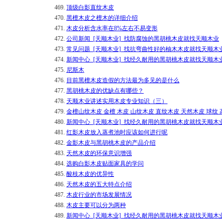
469.
顶级白影直纹木皮
470.
黑檀木皮之檀木的详细介绍
471.
木皮分析含水率在8%左右不易变形
472.
公司新闻_[天顺木业]_找防腐蚀的黑胡桃木皮就找天顺木业
473.
常见问题_[天顺木业]_找抗弯曲性好的柚木木皮就找天顺木
474.
新闻中心_[天顺木业]_找经久耐用的黑胡桃木皮就找天顺木
475.
尼斯木
476.
目前黑檀木皮造假的方法最为多见的是什么
477.
黑胡桃木皮的优缺点有哪些？
478.
天顺木业讲述实用木皮专业知识（三）
479.
金檀山纹木皮 金檀 木皮 山纹木皮 直纹木皮 天然木皮 球纹
480.
新闻中心_[天顺木业]_找经久耐用的黑胡桃木皮就找天顺木
481.
红影木皮放入蒸煮池时应该如何进行呢
482.
金影木皮与黑胡桃木皮的产品介绍
483.
天然木皮的环保意识增强
484.
选购白影木皮贴面家具的学问
485.
酸枝木皮的优异性
486.
天然木皮的五大特点介绍
487.
木皮行业的市场发展情况
488.
木皮主要可以分为两种
489.
新闻中心_[天顺木业]_找经久耐用的黑胡桃木皮就找天顺木