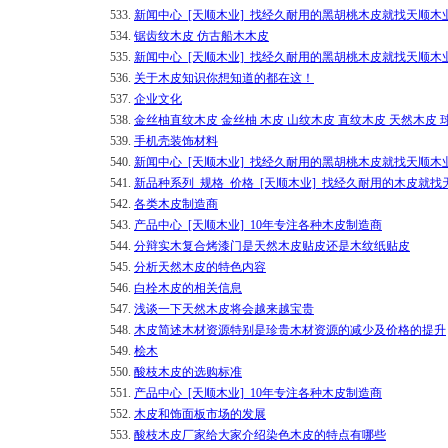
533.
新闻中心_[天顺木业]_找经久耐用的黑胡桃木皮就找天顺木
534.
锯齿纹木皮 仿古船木木皮
535.
新闻中心_[天顺木业]_找经久耐用的黑胡桃木皮就找天顺木
536.
关于木皮知识你想知道的都在这！
537.
企业文化
538.
金丝柚直纹木皮 金丝柚 木皮 山纹木皮 直纹木皮 天然木皮 
539.
手机壳装饰材料
540.
新闻中心_[天顺木业]_找经久耐用的黑胡桃木皮就找天顺木
541.
新品种系列_规格_价格_[天顺木业]_找经久耐用的木皮就找
542.
各类木皮制造商
543.
产品中心_[天顺木业]_10年专注各种木皮制造商
544.
分辩实木复合烤漆门是天然木皮贴皮还是木纹纸贴皮
545.
分析天然木皮的特色内容
546.
白栓木皮的相关信息
547.
浅谈一下天然木皮将会越来越宝贵
548.
木皮简述木材资源特别是珍贵木材资源的减少及价格的提升
549.
桧木
550.
酸枝木皮的选购标准
551.
产品中心_[天顺木业]_10年专注各种木皮制造商
552.
木皮和饰面板市场的发展
553.
酸枝木皮厂家给大家介绍染色木皮的特点有哪些