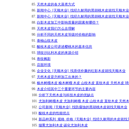
85.
天然木皮的各大蒸煮方式
86.
新闻中心_[天顺木业]_找经久耐用的黑胡桃木皮就找天顺木业
87.
新闻中心_[天顺木业]_找经久耐用的黑胡桃木皮就找天顺木业
88.
白影木皮加工中影响质量的因素有哪些？
89.
天然木皮我们怎么去理解
90.
分析不同的天然木皮等级对价格的影响
91.
泰柚山纹木皮
92.
酸枝木皮公司讲述樱桃木的基本信息
93.
球纹沙比利木皮的来源介绍
94.
卷纹枫影
95.
店面环境
96.
企业文化_[天顺木业]_找质优价廉的红影木皮就找天顺木业
97.
天然木皮是怎样加工出来的？
98.
榆木树榴木皮 榆木树榴 木皮 山纹木皮 直纹木皮 天然木皮 球
99.
木皮介绍其中三个重要环节的主要内容
100.
分析下天然木皮与科技木皮的优缺点
101.
尤加利树榴木皮 尤加利树榴 木皮 山纹木皮 直纹木皮 天然木
102.
公司新闻_[天顺木业]_找防腐蚀的黑胡桃木皮就找天顺木业
103.
酸枝木皮的性能优点
104.
新品种系列_规格_价格_[天顺木业]_找经久耐用的木皮就找
105.
烟熏尤加利木皮 碳化尤加利木皮