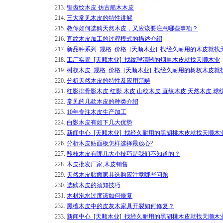
213.
锯齿纹木皮 仿古船木木皮
214.
三大常见木皮的特性讲解
215.
​教你如何选购天然木皮，又应该要注意哪些事项？
216.
直纹木皮加工的过程模式的描述介绍
217.
新品种系列_规格_价格_[天顺木业]_找经久耐用的木皮就找
218.
工厂实景_[天顺木业]_找纹理清晰的烟熏木皮就找天顺木业
219.
树杈木皮_规格_价格_[天顺木业]_找经久耐用的树杈木皮就
220.
分析天然木皮的特性及应用范畴
221.
红影排骨影木皮 红影 木皮 山纹木皮 直纹木皮 天然木皮 球
222.
常见的几款木皮的种类介绍
223.
10年专注木皮生产加工
224.
白影木皮有如下几大优势
225.
新闻中心_[天顺木业]_找经久耐用的黑胡桃木皮就找天顺木
226.
分析木皮贴面板怎样选择最放心?
227.
​酸枝木皮有哪几大小技巧是我们不知道的？
228.
木皮批发厂家,木皮销售
229.
天然木皮贴面家具选购应注意哪些问题
230.
选购木皮的须知技巧
231.
木材泡水过度该如何修复
232.
黑檀木皮中的皮灰木家具开裂如何修复？
233.
新闻中心_[天顺木业]_找经久耐用的黑胡桃木皮就找天顺木