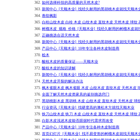
362.
如何选择科技的高质量的天然木皮?
363.
新闻中心_[天顺木业]_找经久耐用的黑胡桃木皮就找天顺木
364.
卷纹枫影
365.
白栓山纹木皮 白栓 木皮 山纹木皮 直纹木皮 天然木皮 球纹
366.
树榴木皮_规格_价格_[天顺木业]_找经久耐用的树榴木皮就
367.
正确挑选合适天然木皮
368.
新闻中心_[天顺木业]_找经久耐用的黑胡桃木皮就找天顺木
369.
产品中心_[天顺木业]_10年专注各种木皮制造商
370.
桧木
371.
酸枝木皮的质量保证——天顺木业
372.
酸枝木皮的知识讲解
373.
新闻中心_[天顺木业]_找经久耐用的黑胡桃木皮就找天顺木
374.
天然木皮开裂的解决办法
375.
枫木雀眼木皮 枫木雀眼 木皮 山纹木皮 直纹木皮 天然木皮 
376.
全面了解天然木皮类家具的鉴别挑选窍门
377.
黑胡桃影木皮 黑胡桃 木皮 山纹木皮 直纹木皮 天然木皮 球
378.
行业资讯_[天顺木业]_找硬度高的澳松木方就找天顺木业
379.
铁刀山纹木皮 铁刀 木皮 山纹木皮 直纹木皮 天然木皮 球纹
380.
白影木皮浅述木皮能否跟据时代需求而改变
381.
产品中心_[天顺木业]_10年专注各种木皮制造商
382.
首页幻灯片_[天顺木业]_找不易变形的树榴木皮就找天顺木