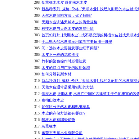
298.
烟熏橡木木皮 碳化橡木木皮
299.
新品种系列_规格_价格_[天顺木业]_找经久耐用的木皮就找
300.
天然木皮切割方法，你了解吗?
301.
天顺木业讲述天然木皮的质量规格
302.
科技木皮与天然木皮的发展行情
303.
首页幻灯片_[天顺木业]_找不易变形的树榴木皮就找天顺木
304.
手工贴天然木皮胶应用范围主要适用于哪里
305.
问：选购木皮要留意哪些细节问题?
306.
木皮不一样的花式拼接
307.
竹材的染色操作时必需注意
308.
木皮的特点与广泛的应用领域
309.
如何分辨花梨木材
310.
新品种系列_规格_价格_[天顺木业]_找经久耐用的木皮就找
311.
天然木皮通常是采用刨切的方法
312.
供应木皮,天顺木皮,木皮在中国的古建筑由于色彩丰富的装
313.
泰柚山纹木皮
314.
如何区分天然木皮和贴纸家具
315.
木皮的存储方法都有哪些？
316.
酸枝木皮有哪些优势
317.
灰熏橡木
318.
东莞市天顺木业有限公司