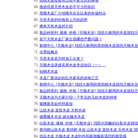
63.
黑檀木皮在蒸煮过程中要注意的事项
64.
挑选优质天然木皮必不可少的知识
65.
黑檀木皮厂介绍檀木自古以来的价值特点
66.
天然木皮的价格有上升的趋势
67.
稀有天然木皮的介绍
68.
新品种系列_规格_价格_[天顺木业]_找经久耐用的木皮就找
69.
若干天然木皮厂家出现哪些严重问题？
70.
新闻中心_[天顺木业]_找经久耐用的黑胡桃木皮就找天顺木业
71.
水墨纹枫木
72.
天然木皮是怎样加工出来？
73.
天顺木业讲述实用木皮专业知识（一）
74.
棕榈木木皮
75.
木皮厂家说起的红木家具的涂饰工艺
76.
新闻中心_[天顺木业]_找经久耐用的黑胡桃木皮就找天顺木业
77.
新品种系列_规格_价格_[天顺木业]_找经久耐用的木皮就找
78.
天顺木业为大家介绍一下常见的几款木皮的种类
79.
紫檀家具如何辩真假
80.
山纹木皮,直纹木皮,天然木皮
81.
烟熏橡木木皮 碳化橡木木皮
82.
白影木皮_规格_价格_[天顺木业]_找防火防酸的白影木皮就
83.
黄鸡翅山纹木皮 黄鸡翅 木皮 山纹木皮 直纹木皮 天然木皮 球
84.
供应木皮,天顺木皮,木皮时尚和新潮服装强烈的视觉感