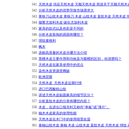
341.
天然木皮,供应天然木皮,天顺天然木皮.简述关于天顺天然木
342.
分析天然木皮的优势导致市场需求大
343.
黄铁刀山纹木皮 黄铁刀 木皮 山纹木皮 直纹木皮 天然木皮 
344.
烟熏尤加利木皮 碳化尤加利木皮
345.
家具的款式以及色彩是不同的
346.
分析木皮装饰的原因有哪些？
347.
球纹麦格利
348.
枫木
349.
选购高质量的木皮步骤方法介绍
350.
黑檀木皮主要作用和功效及与紫檀的区别，你清楚吗？
351.
天然木皮在家具使用中的优点
352.
染色木皮资源变稀缺
353.
欧洲尼斯
354.
天然木皮_天然木皮近期行情
355.
进口巴西酸枝山纹
356.
讲述天然木皮贴面家具的细节区分？
357.
分析直纹木皮的分类有哪些内容？
358.
木皮，在进出口报关时又称作"单板"或"薄片"。
359.
柚木木皮家具的使用性能
360.
天然木皮在木门中的使用很受欢迎
361.
泰柚山纹木皮 泰柚 木皮 山纹木皮 直纹木皮 天然木皮 球纹