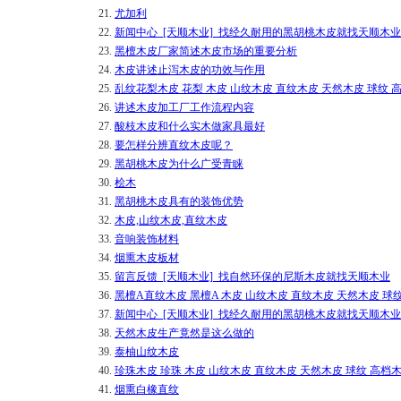
21.
尤加利
22.
新闻中心_[天顺木业]_找经久耐用的黑胡桃木皮就找天顺木业
23.
黑檀木皮厂家简述木皮市场的重要分析
24.
木皮讲述止泻木皮的功效与作用
25.
乱纹花梨木皮 花梨 木皮 山纹木皮 直纹木皮 天然木皮 球纹 
26.
讲述木皮加工厂工作流程内容
27.
酸枝木皮和什么实木做家具最好
28.
要怎样分辨直纹木皮呢？
29.
黑胡桃木皮为什么广受青睐
30.
桧木
31.
黑胡桃木皮具有的装饰优势
32.
木皮,山纹木皮,直纹木皮
33.
音响装饰材料
34.
烟熏木皮板材
35.
留言反馈_[天顺木业]_找自然环保的尼斯木皮就找天顺木业
36.
黑檀A直纹木皮 黑檀A 木皮 山纹木皮 直纹木皮 天然木皮 球
37.
新闻中心_[天顺木业]_找经久耐用的黑胡桃木皮就找天顺木业
38.
天然木皮生产竟然是这么做的
39.
泰柚山纹木皮
40.
珍珠木皮 珍珠 木皮 山纹木皮 直纹木皮 天然木皮 球纹 高档木
41.
烟熏白橡直纹