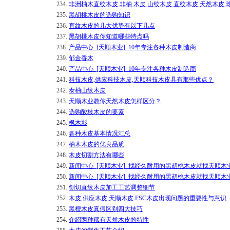
234.
非洲柚木直纹木皮 非柚 木皮 山纹木皮 直纹木皮 天然木皮 
235.
黑胡桃木皮的选购知识
236.
直纹木皮的几大优势有以下几点
237.
黑胡桃木皮你知道哪些特点吗
238.
产品中心_[天顺木业]_10年专注各种木皮制造商
239.
郁金香木
240.
产品中心_[天顺木业]_10年专注各种木皮制造商
241.
科技木皮,供应科技木皮,天顺科技木皮具有那些优点？
242.
泰柚山纹木皮
243.
天顺木业教你天然木皮怎样区分？
244.
选购酸枝木皮的要素
245.
枫木影
246.
各种木皮基本情况汇总
247.
柚木木皮的优良品质
248.
木皮切割方法有哪些
249.
新闻中心_[天顺木业]_找经久耐用的黑胡桃木皮就找天顺木
250.
新闻中心_[天顺木业]_找经久耐用的黑胡桃木皮就找天顺木
251.
刨切直纹木皮加工工艺调整细节
252.
木皮,供应木皮,天顺木皮.FSC木皮出现问题的重要性与意识
253.
黑檀木皮真假区别四大技巧
254.
介绍两种稀有天然木皮的特性