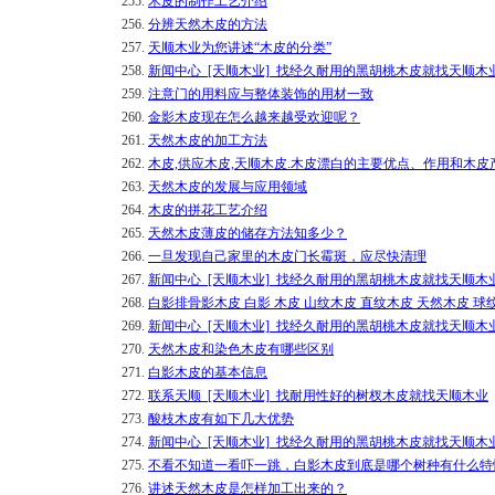
255.
木皮的制作工艺介绍
256.
分辨天然木皮的方法
257.
天顺木业为您讲述“木皮的分类”
258.
新闻中心_[天顺木业]_找经久耐用的黑胡桃木皮就找天顺木
259.
注意门的用料应与整体装饰的用材一致
260.
金影木皮现在怎么越来越受欢迎呢？
261.
天然木皮的加工方法
262.
木皮,供应木皮,天顺木皮.木皮漂白的主要优点、作用和木皮
263.
天然木皮的发展与应用领域
264.
木皮的拼花工艺介绍
265.
天然木皮薄皮的储存方法知多少？
266.
一旦发现自己家里的木皮门长霉斑，应尽快清理
267.
新闻中心_[天顺木业]_找经久耐用的黑胡桃木皮就找天顺木
268.
白影排骨影木皮 白影 木皮 山纹木皮 直纹木皮 天然木皮 球
269.
新闻中心_[天顺木业]_找经久耐用的黑胡桃木皮就找天顺木
270.
天然木皮和染色木皮有哪些区别
271.
白影木皮的基本信息
272.
联系天顺_[天顺木业]_找耐用性好的树杈木皮就找天顺木业
273.
酸枝木皮有如下几大优势
274.
新闻中心_[天顺木业]_找经久耐用的黑胡桃木皮就找天顺木
275.
不看不知道一看吓一跳，白影木皮到底是哪个树种有什么特
276.
讲述天然木皮是怎样加工出来的？